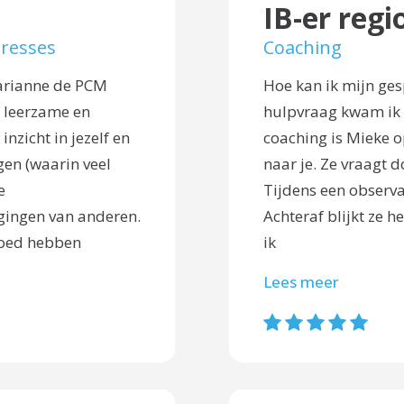
IB-er regi
aresses
Coaching
Marianne de PCM
Hoe kan ik mijn ge
e leerzame en
hulpvraag kwam ik m
 inzicht in jezelf en
coaching is Mieke op
gen (waarin veel
naar je. Ze vraagt d
e
Tijdens een observa
gingen van anderen.
Achteraf blijkt ze 
vloed hebben
ik
Lees meer