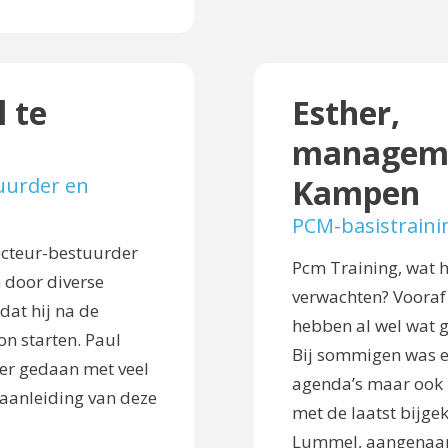
l te
Esther,
manageme
Kampen
uurder en
PCM-basistraini
recteur-bestuurder
Pcm Training, wat 
 door diverse
verwachten? Vooraf 
dat hij na de
hebben al wel wat 
n starten. Paul
Bij sommigen was er
ier gedaan met veel
agenda’s maar ook 
aanleiding van deze
met de laatst bijge
Lummel, aangenaam!