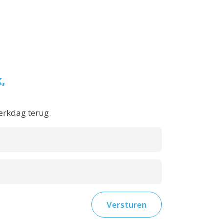
,
!
erkdag terug.
Versturen