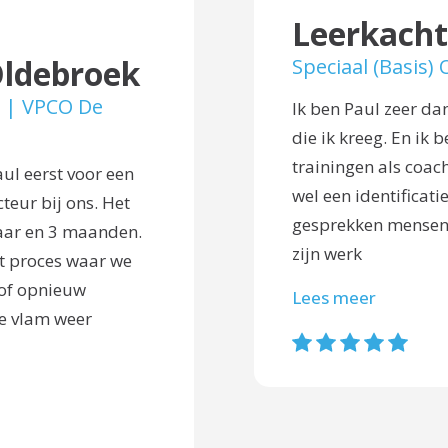
Leerkacht
Oldebroek
Speciaal (Basis)
 | VPCO De
Ik ben Paul zeer da
die ik kreeg. En ik 
trainingen als coac
l eerst voor een
wel een identificat
teur bij ons. Het
gesprekken mensen 
jaar en 3 maanden.
zijn werk
t proces waar we
 of opnieuw
Lees meer
e vlam weer