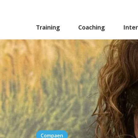
Training
Coaching
Inte
=
Compaen